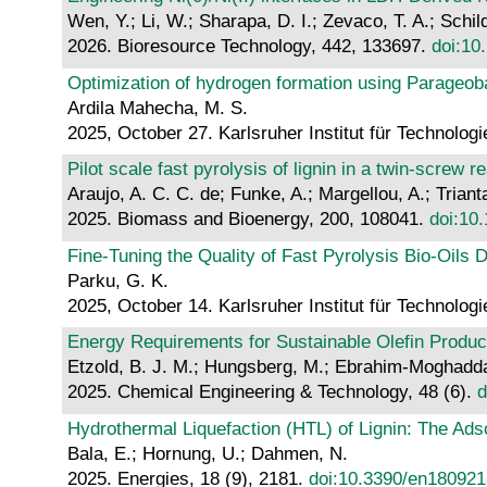
Wen, Y.; Li, W.; Sharapa, D. I.; Zevaco, T. A.; Schil
2026. Bioresource Technology, 442, 133697.
doi:10
Optimization of hydrogen formation using Parageo
Ardila Mahecha, M. S.
2025, October 27. Karlsruher Institut für Technologi
Pilot scale fast pyrolysis of lignin in a twin-screw r
Araujo, A. C. C. de; Funke, A.; Margellou, A.; Triant
2025. Biomass and Bioenergy, 200, 108041.
doi:10
Fine-Tuning the Quality of Fast Pyrolysis Bio-Oils
Parku, G. K.
2025, October 14. Karlsruher Institut für Technologi
Energy Requirements for Sustainable Olefin Produc
Etzold, B. J. M.; Hungsberg, M.; Ebrahim-Moghaddam
2025. Chemical Engineering & Technology, 48 (6).
d
Hydrothermal Liquefaction (HTL) of Lignin: The Ads
Bala, E.; Hornung, U.; Dahmen, N.
2025. Energies, 18 (9), 2181.
doi:10.3390/en18092