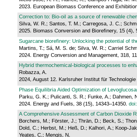
2023. European Biomass Conference and Exhibitio
Correction to: Bio-oil as a source of renewable chem
Silva, W. R.; Santos, T. M.; Carregosa, J. C.; Schmi
2025. Biomass Conversion and Biorefinery, 15 (4)
Sugarcane biorefinery: Unlocking the potential of t
Martins, T.; Sá, M. S. de; Silva, W. R.; Carriel Schm
2024. Energy Conversion and Management, 318, 1
Hybrid thermochemical-biological processes to en
Robazza, A.
2024, August 12. Karlsruher Institut für Technologie
Phase Equilibria Aided Optimization of Levoglucosa
Parku, G. K.; Pulicanti, S. R.; Funke, A.; Dahmen, 
2024. Energy and Fuels, 38 (15), 14343–14350.
doi
A Comprehensive Assessment of Carbon Dioxide R
Borchers, M.; Förster, J.; Thrän, D.; Beck, S.; Thoni
Dold, C.; Herbst, M.; Heß, D.; Kalhori, A.; Koop-Jak
Yeates, C.; Mengis, N.