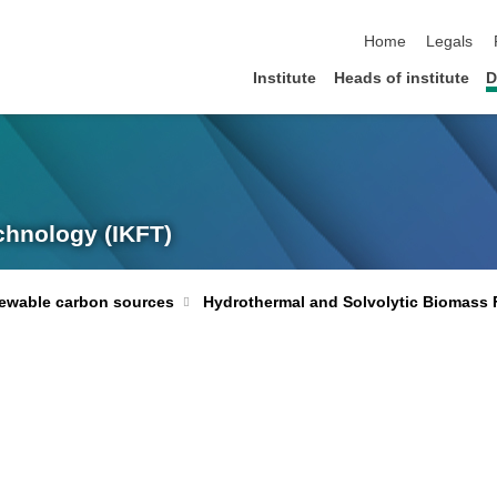
skip navigation
Home
Legals
Institute
Heads of institute
D
echnology (IKFT)
newable carbon sources
Hydrothermal and Solvolytic Biomass 