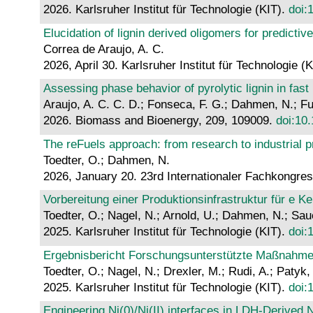
2026. Karlsruher Institut für Technologie (KIT).
doi:
Elucidation of lignin derived oligomers for predicti
Correa de Araujo, A. C.
2026, April 30. Karlsruher Institut für Technologie (
Assessing phase behavior of pyrolytic lignin in fast 
Araujo, A. C. C. D.; Fonseca, F. G.; Dahmen, N.; F
2026. Biomass and Bioenergy, 209, 109009.
doi:10
The reFuels approach: from research to industrial p
Toedter, O.; Dahmen, N.
2026, January 20. 23rd Internationaler Fachkongress
Vorbereitung einer Produktionsinfrastruktur für e 
Toedter, O.; Nagel, N.; Arnold, U.; Dahmen, N.; Saue
2025. Karlsruher Institut für Technologie (KIT).
doi:
Ergebnisbericht Forschungsunterstützte Maßnahmen z
Toedter, O.; Nagel, N.; Drexler, M.; Rudi, A.; Patyk
2025. Karlsruher Institut für Technologie (KIT).
doi:
Engineering Ni(0)/Ni(II) interfaces in LDH-Derived N