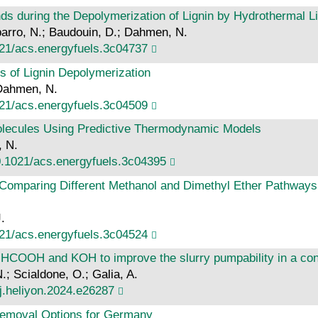
s during the Depolymerization of Lignin by Hydrothermal Li
barro, N.; Baudouin, D.; Dahmen, N.
021/acs.energyfuels.3c04737
 of Lignin Depolymerization
 Dahmen, N.
021/acs.energyfuels.3c04509
Molecules Using Predictive Thermodynamic Models
, N.
0.1021/acs.energyfuels.3c04395
omparing Different Methanol and Dimethyl Ether Pathways 
.
021/acs.energyfuels.3c04524
f HCOOH and KOH to improve the slurry pumpability in a con
; Scialdone, O.; Galia, A.
j.heliyon.2024.e26287
emoval Options for Germany