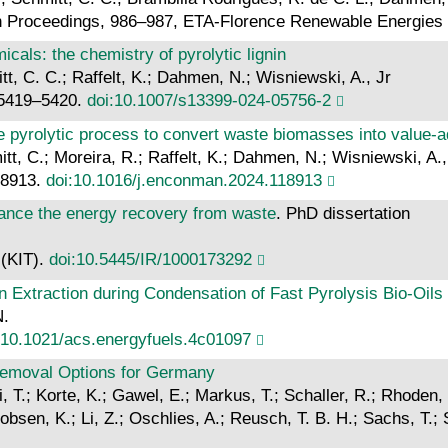
n Proceedings, 986–987, ETA-Florence Renewable Energies
icals: the chemistry of pyrolytic lignin
tt, C. C.; Raffelt, K.; Dahmen, N.; Wisniewski, A., Jr
, 5419–5420.
doi:10.1007/s13399-024-05756-2
he pyrolytic process to convert waste biomasses into value-
itt, C.; Moreira, R.; Raffelt, K.; Dahmen, N.; Wisniewski, A.,
18913.
doi:10.1016/j.enconman.2024.118913
hance the energy recovery from waste
. PhD dissertation
 (KIT).
doi:10.5445/IR/1000173292
n Extraction during Condensation of Fast Pyrolysis Bio-Oils
N.
:10.1021/acs.energyfuels.4c01097
emoval Options for Germany
, T.; Korte, K.; Gawel, E.; Markus, T.; Schaller, R.; Rhoden, 
obsen, K.; Li, Z.; Oschlies, A.; Reusch, T. B. H.; Sachs, T.