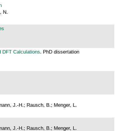
n
, N.
es
d DFT Calculations
. PhD dissertation
tmann, J.-H.; Rausch, B.; Menger, L.
tmann, J.-H.; Rausch, B.; Menger, L.