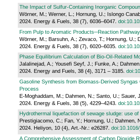
The Impact of Sulfur-Containing Inorganic Compound
Wörner, M.; Werner, L.; Hornung, U.; Islongo Cana
2024. Energy & Fuels, 38 (7), 6036–6047.
doi:10.1
From Pulp to Aromatic Products─Reaction Pathways
Wörner, M.; Barsuhn, A.; Zevaco, T.; Hornung, U.;
2024. Energy & Fuels, 38 (7), 6020–6035.
doi:10.1
Phase Equilibrium Calculation of Bio-Oil-Related 
Jalalinejad, A.; Yousefi Seyf, J.; Funke, A.; Dahmen
2024. Energy and Fuels, 38 (4), 3171 – 3185.
doi:1
Gasoline Synthesis from Biomass-Derived Syngas C
Process
E-Moghaddam, M.; Dahmen, N.; Santo, U.; Sauer, J
2024. Energy & Fuels, 38 (5), 4229–4243.
doi:10.1
Hydrothermal liquefaction of sewage sludge: use o
Prestigiacomo, C.; Fan, Y.; Hornung, U.; Dahmen, N.
2024. Heliyon, 10 (4), Art.-Nr.: e26287.
doi:10.1016/
A Comprehensive Assessment of Carbon Dioxide R