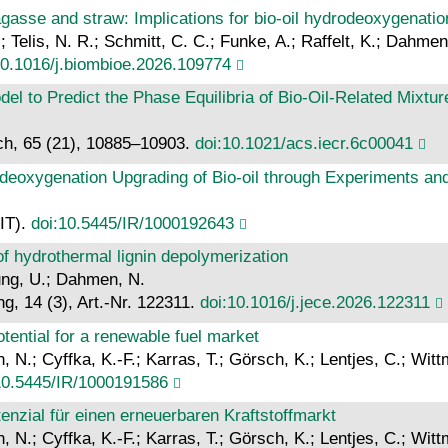
gasse and straw: Implications for bio-oil hydrodeoxygenatio
Telis, N. R.; Schmitt, C. C.; Funke, A.; Raffelt, K.; Dahmen
10.1016/j.biombioe.2026.109774
 to Predict the Phase Equilibria of Bio-Oil-Related Mixtur
ch, 65 (21), 10885–10903.
doi:10.1021/acs.iecr.6c00041
odeoxygenation Upgrading of Bio-oil through Experiments an
KIT).
doi:10.5445/IR/1000192643
of hydrothermal lignin depolymerization
ung, U.; Dahmen, N.
g, 14 (3), Art.-Nr. 122311.
doi:10.1016/j.jece.2026.122311
otential for a renewable fuel market
, N.; Cyffka, K.-F.; Karras, T.; Görsch, K.; Lentjes, C.; Wit
10.5445/IR/1000191586
tenzial für einen erneuerbaren Kraftstoffmarkt
, N.; Cyffka, K.-F.; Karras, T.; Görsch, K.; Lentjes, C.; Wit