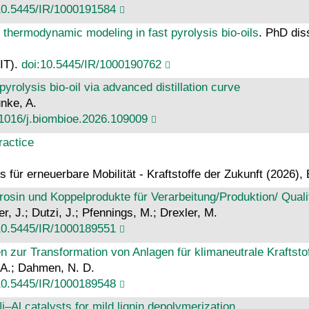
10.5445/IR/1000191584
ve thermodynamic modeling in fast pyrolysis bio-oils
. PhD dis
KIT).
doi:10.5445/IR/1000190762
pyrolysis bio-oil via advanced distillation curve
unke, A.
.1016/j.biombioe.2026.109009
ractice
 für erneuerbare Mobilität - Kraftstoffe der Zukunft (2026)
Kerosin und Koppelprodukte für Verarbeitung/Produktion/ Qua
r, J.; Dutzi, J.; Pfennings, M.; Drexler, M.
10.5445/IR/1000189551
ur Transformation von Anlagen für klimaneutrale Kraftstoff
, A.; Dahmen, N. D.
10.5445/IR/1000189548
i–Al catalysts for mild lignin depolymerization