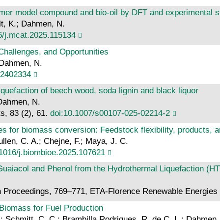
dimer model compound and bio-oil by DFT and experimental s
elt, K.; Dahmen, N.
6/j.mcat.2025.115134
 Challenges, and Opportunities
; Dahmen, N.
02402334
uefaction of beech wood, soda lignin and black liquor
 Dahmen, N.
, 83 (2), 61.
doi:10.1007/s00107-025-02214-2
 for biomass conversion: Feedstock flexibility, products,
llen, C. A.; Chejne, F.; Maya, J. C.
.1016/j.biombioe.2025.107621
uaiacol and Phenol from the Hydrothermal Liquefaction (HTL
n Proceedings, 769–771, ETA-Florence Renewable Energies
 Biomass for Fuel Production
; Schmitt, C. C.; Brambilla Rodrigues, R. de C. L.; Dahmen,