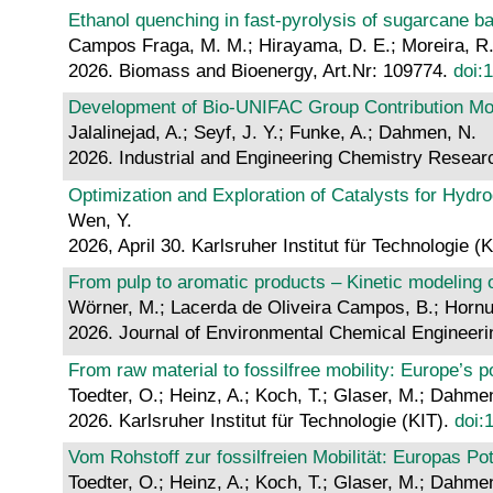
Ethanol quenching in fast-pyrolysis of sugarcane ba
Campos Fraga, M. M.; Hirayama, D. E.; Moreira, R.; 
2026. Biomass and Bioenergy, Art.Nr: 109774.
doi:
Development of Bio-UNIFAC Group Contribution Model
Jalalinejad, A.; Seyf, J. Y.; Funke, A.; Dahmen, N.
2026. Industrial and Engineering Chemistry Resear
Optimization and Exploration of Catalysts for Hydr
Wen, Y.
2026, April 30. Karlsruher Institut für Technologie (
From pulp to aromatic products – Kinetic modeling 
Wörner, M.; Lacerda de Oliveira Campos, B.; Horn
2026. Journal of Environmental Chemical Engineerin
From raw material to fossilfree mobility: Europe’s p
Toedter, O.; Heinz, A.; Koch, T.; Glaser, M.; Dahmen
2026. Karlsruher Institut für Technologie (KIT).
doi:
Vom Rohstoff zur fossilfreien Mobilität: Europas Po
Toedter, O.; Heinz, A.; Koch, T.; Glaser, M.; Dahmen