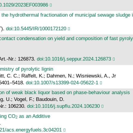
10.1029/2023EF003986
g the hydrothermal fractionation of municipal sewage sludge 
T).
doi:10.5445/IR/1000172120
 contact condensation on yield and composition of fast pyro
Art.-Nr.: 126873.
doi:10.1016/j.seppur.2024.126873
istry of pyrolytic lignin
tt, C. C.; Raffelt, K.; Dahmen, N.; Wisniewski, A., Jr
, 5401–5418.
doi:10.1007/s13399-024-05622-1
ion of weak black liquor based on phase-behaviour analysis
g, U.; Vogel, F.; Baudouin, D.
-Nr.: 106230.
doi:10.1016/j.supflu.2024.106230
sing CO
as an Additive
.
021/acs.energyfuels.3c04201