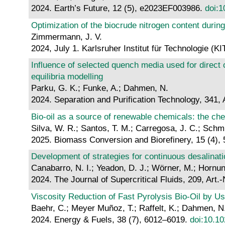
2024. Earth’s Future, 12 (5), e2023EF003986.
doi:
Optimization of the biocrude nitrogen content durin
Zimmermann, J. V.
2024, July 1. Karlsruher Institut für Technologie (KI
Influence of selected quench media used for direct
equilibria modelling
Parku, G. K.; Funke, A.; Dahmen, N.
2024. Separation and Purification Technology, 341, 
Bio-oil as a source of renewable chemicals: the chem
Silva, W. R.; Santos, T. M.; Carregosa, J. C.; Schmi
2025. Biomass Conversion and Biorefinery, 15 (4)
Development of strategies for continuous desalinat
Canabarro, N. I.; Yeadon, D. J.; Wörner, M.; Hornun
2024. The Journal of Supercritical Fluids, 209, Art.
Viscosity Reduction of Fast Pyrolysis Bio-Oil by U
Baehr, C.; Meyer Muñoz, T.; Raffelt, K.; Dahmen, N
2024. Energy & Fuels, 38 (7), 6012–6019.
doi:10.1