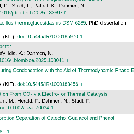
d, D.; Studt, F.; Raffelt, K.; Dahmen, N.
.1016/j.biortech.2025.133697
bacillus thermoglucosidasius DSM 6285
. PhD dissertation
e (KIT).
doi:10.5445/IR/1000185970
eactor
afyllidis, K.; Dahmen, N.
.1016/j.biombioe.2025.108041
 During Condensation with the Aid of Thermodynamic Phase Eq
e (KIT).
doi:10.5445/IR/1000183456
tion From CO₂ via Electro‐ or Thermal Catalysis
, M.; Herold, F.; Dahmen, N.; Studt, F.
oi:10.1002/ceat.70034
orption Separation of Catechol Guaiacol and Phenol
181