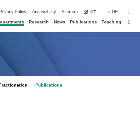
sear
Privacy Policy
Accessibility
Sitemap
DE
KIT
Sta
epartments
Research
News
Publications
Teaching
Publications
Fractionation