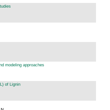
tudies
 and modeling approaches
) of Lignin
 N.