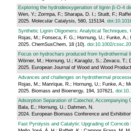
Exploring the hydrodeoxygenation of lignin β-O-4 
Wen, Y.; Zormpa, F.; Sharapa, D. I.; Studt, F.; Raff
2025. Molecular Catalysis, 580, 115134.
doi:10.101
Synthetic Lignin Oligomers: Analytical Techniques,
Rojas, M.; Fonseca, F. G.; Hornung, U.; Funke, A.
2025. ChemSusChem, 18 (10).
doi:10.1002/cssc.2
Focus on hydrochars produced from hydrothermal liq
Wörner, M.; Hornung, U.; Karagöz, S.; Zevaco, T.;
2025. European Journal of Wood and Wood Products
Advances and challenges on hydrothermal processes
Rojas, M.; Manrique, R.; Hornung, U.; Funke, A.; Mu
2025. Biomass and Bioenergy, 194, 107621.
doi:10
Adsorption Separation of Catechol, Accompanying G
Bala, E.; Hornung, U.; Dahmen, N.
2024. European Biomass Conference and Exhibitio
Fast Pyrolysis and Catalytic Upgrading of Corncob
Mello José, Á. H.; Raffelt, K.; Campos Fraga, M. M.