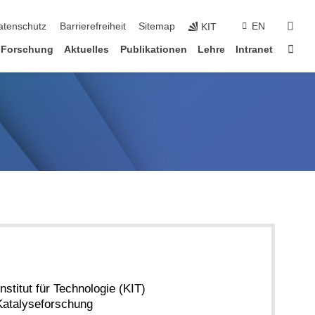
suc
atenschutz
Barrierefreiheit
Sitemap
EN
KIT
Star
Forschung
Aktuelles
Publikationen
Lehre
Intranet
nstitut für Technologie (KIT)
r Katalyseforschung