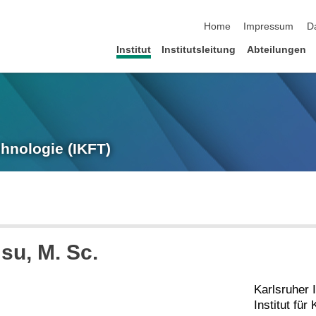
Navigation überspringen
Home
Impressum
D
Institut
Institutsleitung
Abteilungen
chnologie (IKFT)
su
, M. Sc.
Karlsruher I
Institut fü