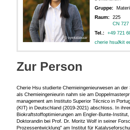
Gruppe:
Mater
Raum:
225
CN 727
Tel.:
+49 721 6
oyekalakaar
cherie hsu
∂
kit e
Zur Person
Cherie Hsu studierte Chemieingenieurwesen an der S
als Chemieingenieurin nahm sie am Doppelmasterpro
management am Instituto Superior Técnico in Portug
(KIT) in Deutschland (2019-2021) abschloss. In ihre
Biokraftstoffoptimierungen am Engler-Bunte-Institut,
Doktorandin bei Prof. Dr. Moritz Wolf in seiner For
Prozessentwicklung" am Institut für Katalyseforschu