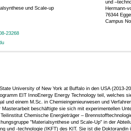
und –techno
ialsynthese und Scale-up
Hermann-vo
76344 Egge
Campus Nor
08-23268
du
tate University of New York at Buffalo in den USA (2013-201
gramm EIT InnoEnergy Energy Technology teil, welches sie
al und einem M.Sc. in Chemieingenieurwesen und Verfahrens
r Masterarbeit beschäftigte sie sich mit experimentellen U
 Teilinstitut Chemische Energieträger – Brennstofftechnologie
schungsgruppe "Materialsynthese und Scale-Up" in der Abteil
ng und -technologie (IKFT) des KIT. Sie ist die Doktorandin