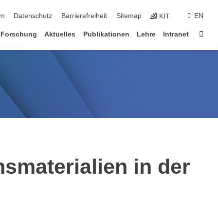
ringen
um
Datenschutz
Barrierefreiheit
Sitemap
EN
KIT
Star
Forschung
Aktuelles
Publikationen
Lehre
Intranet
smaterialien in der