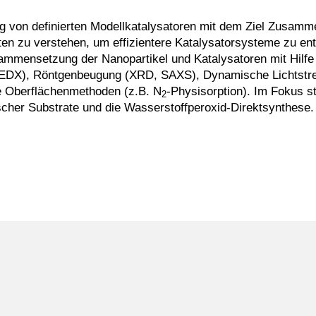
ung von definierten Modellkatalysa­toren mit dem Ziel Zus
ten zu verstehen, um effizientere Katalysatorsysteme zu en
ammensetzung der Nanopartikel und Katalysatoren mit Hilfe
 EDX), Röntgenbeugung (XRD, SAXS), Dynamische Lichtstre
e Oberflächenmethoden (z.B. N
-Physisorption). Im Fokus s
2
cher Substrate und die Wasserstoffperoxid-Direktsynthese.